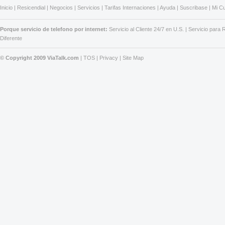
Inicio
|
Resicendial
|
Negocios
|
Servicios
|
Tarifas Internaciones
|
Ayuda
|
Suscribase
|
Mi C
Porque servicio de telefono por internet:
Servicio al Cliente 24/7 en U.S.
|
Servicio para
Diferente
© Copyright 2009 ViaTalk.com
|
TOS
|
Privacy
|
Site Map