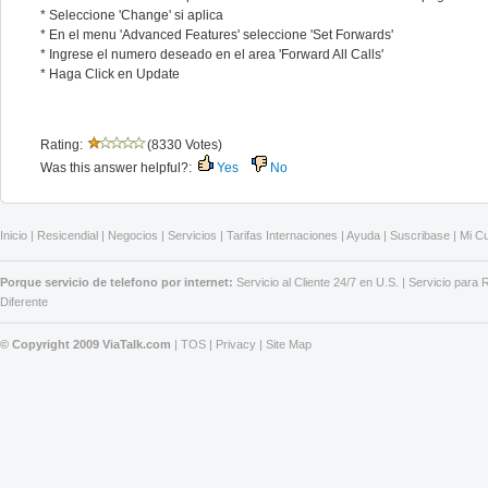
* Seleccione 'Change' si aplica
* En el menu 'Advanced Features' seleccione 'Set Forwards'
* Ingrese el numero deseado en el area 'Forward All Calls'
* Haga Click en Update
Rating:
(8330 Votes)
Was this answer helpful?:
Yes
No
Inicio
|
Resicendial
|
Negocios
|
Servicios
|
Tarifas Internaciones
|
Ayuda
|
Suscribase
|
Mi C
Porque servicio de telefono por internet:
Servicio al Cliente 24/7 en U.S.
|
Servicio para
Diferente
© Copyright 2009 ViaTalk.com
|
TOS
|
Privacy
|
Site Map