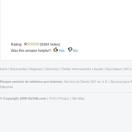
Rating:
(9384 Votes)
Was this answer helpful?:
Yes
No
Inicio
|
Resicendial
|
Negocios
|
Servicios
|
Tarifas Internaciones
|
Ayuda
|
Suscribase
|
Mi C
Porque servicio de telefono por internet:
Servicio al Cliente 24/7 en U.S.
|
Servicio para
Diferente
© Copyright 2009 ViaTalk.com
|
TOS
|
Privacy
|
Site Map