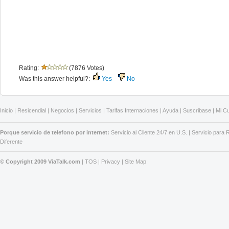
Rating:
(7876 Votes)
Was this answer helpful?:
Yes
No
Inicio
|
Resicendial
|
Negocios
|
Servicios
|
Tarifas Internaciones
|
Ayuda
|
Suscribase
|
Mi C
Porque servicio de telefono por internet:
Servicio al Cliente 24/7 en U.S.
|
Servicio para
Diferente
© Copyright 2009 ViaTalk.com
|
TOS
|
Privacy
|
Site Map