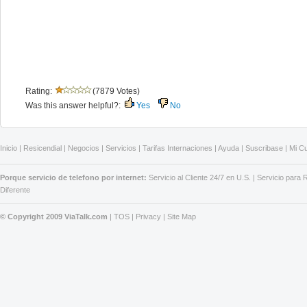
Rating:
(7879 Votes)
Was this answer helpful?:
Yes
No
Inicio
|
Resicendial
|
Negocios
|
Servicios
|
Tarifas Internaciones
|
Ayuda
|
Suscribase
|
Mi C
Porque servicio de telefono por internet:
Servicio al Cliente 24/7 en U.S.
|
Servicio para
Diferente
© Copyright 2009 ViaTalk.com
|
TOS
|
Privacy
|
Site Map