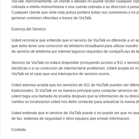
ViaTalk. Adicionalmente, un cliente o afiliado no puede recibir cualquier cl
cobrada a el/ella mismo/misma o una cuenta cobrada a su direccion a pesa
Cualquier cliente que viole esta poliza perdera todas sus comisiones y no
generan comision ofrecidas a travez de ViaTalk.
Esencia del Servicio
Usted reconece que entiende que el servicio de ViaTalk es diferente a un se
que debe tener una coneccion de teledono broadband para utilizar nuestro
de servicio de telefonia por internet algunos requisitos de compaÃ±ias de te
Servicio de ViaTalk no estara disponible (incluyendo acceso a 911 o servici
electricas o si su coneccion de internet tiene problemas. Usted acepta en 
ViaTalk en el caso que una interrupcion de servicio ocurra.
Usted ademas acepta que los servicios de 911 de ViaTalk pueden ser difere
tradicionales. Si ViaTalk en su manera principal para contactar servicio
usted haga una llamada de prueba despues que la informacion de su direcc
cambia su localizacion usted nos debe contactar para actualizar la nueva di
Usted entiende que el servicio de ViaTalk puede o no puede ser que no s
de fax, sistemas de seguridad o otros equipos que envian informacion.
Contrato