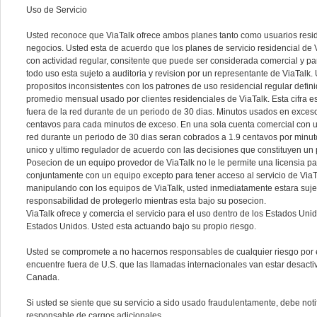
Uso de Servicio
Usted reconoce que ViaTalk ofrece ambos planes tanto como usuarios res
negocios. Usted esta de acuerdo que los planes de servicio residencial d
con actividad regular, consitente que puede ser considerada comercial y p
todo uso esta sujeto a auditoria y revision por un representante de ViaTalk
propositos inconsistentes con los patrones de uso residencial regular defi
promedio mensual usado por clientes residenciales de ViaTalk. Esta cifra
fuera de la red durante de un periodo de 30 dias. Minutos usados en exces
centavos para cada minutos de exceso. En una sola cuenta comercial con 
red durante un periodo de 30 dias seran cobrados a 1.9 centavos por minut
unico y ultimo regulador de acuerdo con las decisiones que constituyen un
Posecion de un equipo provedor de ViaTalk no le le permite una licensia pa
conjuntamente con un equipo excepto para tener acceso al servicio de ViaT
manipulando con los equipos de ViaTalk, usted inmediatamente estara sujet
responsabilidad de protegerlo mientras esta bajo su posecion.
ViaTalk ofrece y comercia el servicio para el uso dentro de los Estados Unid
Estados Unidos. Usted esta actuando bajo su propio riesgo.
Usted se compromete a no hacernos responsables de cualquier riesgo por 
encuentre fuera de U.S. que las llamadas internacionales van estar desacti
Canada.
Si usted se siente que su servicio a sido usado fraudulentamente, debe noti
responsable de cargos adicionales.