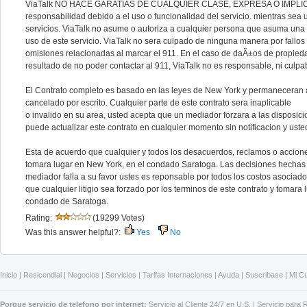
ViaTalk NO HACE GARATIAS DE CUALQUIER CLASE, EXPRESA O IMPLICITA
responsabilidad debido a el uso o funcionalidad del servicio. mientras se
servicios. ViaTalk no asume o autoriza a cualquier persona que asuma una 
uso de este servicio. ViaTalk no sera culpado de ninguna manera por fallos
omisiones relacionadas al marcar el 911. En el caso de daÃ±os de propied
resultado de no poder contactar al 911, ViaTalk no es responsable, ni culpa
El Contrato completo es basado en las leyes de New York y permaneceran a 
cancelado por escrito. Cualquier parte de este contrato sera inaplicable
o invalido en su area, usted acepta que un mediador forzara a las disposici
puede actualizar este contrato en cualquier momento sin notificacion y us
Esta de acuerdo que cualquier y todos los desacuerdos, reclamos o accion
tomara lugar en New York, en el condado Saratoga. Las decisiones hechas po
mediador falla a su favor ustes es reponsable por todos los costos asociad
que cualquier litigio sea forzado por los terminos de este contrato y tomar
condado de Saratoga.
Rating:
(19299 Votes)
Was this answer helpful?:
Yes
No
Inicio
|
Resicendial
|
Negocios
|
Servicios
|
Tarifas Internaciones
|
Ayuda
|
Suscribase
|
Mi C
Porque servicio de telefono por internet:
Servicio al Cliente 24/7 en U.S.
|
Servicio para