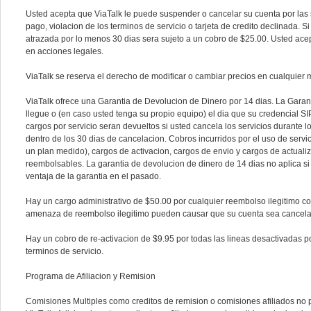
Usted acepta que ViaTalk le puede suspender o cancelar su cuenta por las si
pago, violacion de los terminos de servicio o tarjeta de credito declinada.
atrazada por lo menos 30 dias sera sujeto a un cobro de $25.00. Usted ace
en acciones legales.
ViaTalk se reserva el derecho de modificar o cambiar precios en cualquier
ViaTalk ofrece una Garantia de Devolucion de Dinero por 14 dias. La Gara
llegue o (en caso usted tenga su propio equipo) el dia que su credencial SIP
cargos por servicio seran devueltos si usted cancela los servicios durante l
dentro de los 30 dias de cancelacion. Cobros incurridos por el uso de servic
un plan medido), cargos de activacion, cargos de envio y cargos de actuali
reembolsables. La garantia de devolucion de dinero de 14 dias no aplica si 
ventaja de la garantia en el pasado.
Hay un cargo administrativo de $50.00 por cualquier reembolso ilegitimo co
amenaza de reembolso ilegitimo pueden causar que su cuenta sea cancel
Hay un cobro de re-activacion de $9.95 por todas las lineas desactivadas po
terminos de servicio.
Programa de Afiliacion y Remision
Comisiones Multiples como creditos de remision o comisiones afiliados no 