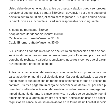
aplica si usted tiene un balance pendiende despues de usar un cupon.
Usted debe devolver el equipo antes de una cancelacion pueda ser procesad
devolcer el equipo, usted pagara $50.00 sin devolucion por dicho equipo el
devuelto dentro de 30 dias, el cobro sera regresado. Si algun equipo devu
la devolucion esta incompleta usted sera responsable por lo siguiente:
Si nada fue regresado: $50.00
Adaptador/router dañado/ausente: $50.00
Cable electrico dañado/ausente: $15.00
Cable Ethernet dañado/ausente: $5.00
Si el equipo es dañado mientras se encuentra en su posecion antes de canc
servicio al cliente para ordenar un reemplazo gratis. Este reemplazo es lim
derecho de rechazar cualquier reemplazo si nosotros creemos que el daÃ±o 
razonable para proteger su equipo.
Antes de la cancelacion del servicio, su cuenta recibira un pro-nominal co
calculados del primer dia del siguiente mes. Cargos de activacion, cargos po
elegibles para cualquier tipo de reembolso; solamente cargos de usoson r
contrato. Clientes pagaran un cargo de desconeccion de $49.95 por linea 
durante (14) dias de activacion del servicio como los terminos pre-pagado
inmediatamente durante la cancelacion y sera deducido de cualquier reemb
directamente a la tarjeta de credito del cliente. Servicios no usado no const
requisitos de cancelacion seran enviados en la forma de un ticket al servicio